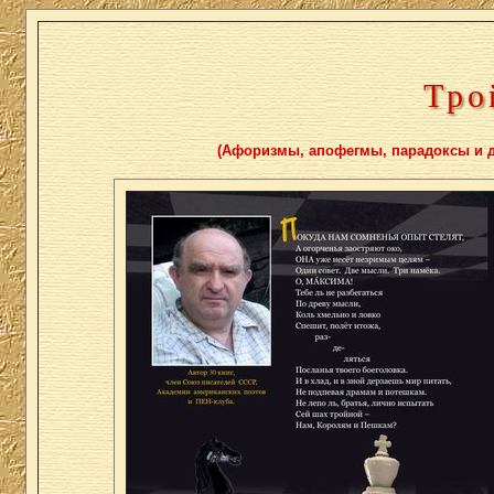
Тро
(Афоризмы, апофегмы, парадоксы и др